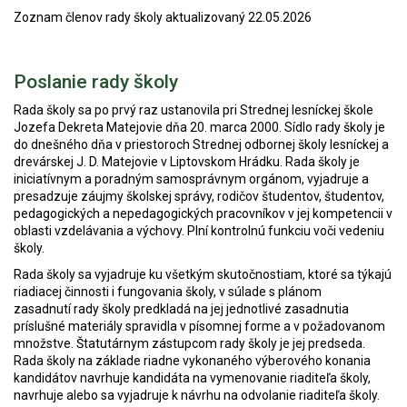
Zoznam členov rady školy aktualizovaný 22.05.2026
Poslanie rady školy
Rada školy sa po prvý raz ustanovila pri Strednej lesníckej škole
Jozefa Dekreta Matejovie dňa 20. marca 2000. Sídlo rady školy je
do dnešného dňa v priestoroch Strednej odbornej školy lesníckej a
drevárskej J. D. Matejovie v Liptovskom Hrádku. Rada školy je
iniciatívnym a poradným samosprávnym orgánom, vyjadruje a
presadzuje záujmy školskej správy, rodičov študentov, študentov,
pedagogických a nepedagogických pracovníkov v jej kompetencii v
oblasti vzdelávania a výchovy. Plní kontrolnú funkciu voči vedeniu
školy.
Rada školy sa vyjadruje ku všetkým skutočnostiam, ktoré sa týkajú
riadiacej činnosti i fungovania školy, v súlade s plánom
zasadnutí rady školy predkladá na jej jednotlivé zasadnutia
príslušné materiály spravidla v písomnej forme a v požadovanom
množstve. Štatutárnym zástupcom rady školy je jej predseda.
Rada školy na základe riadne vykonaného výberového konania
kandidátov navrhuje kandidáta na vymenovanie riaditeľa školy,
navrhuje alebo sa vyjadruje k návrhu na odvolanie riaditeľa školy.