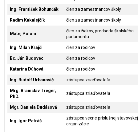
Ing. František Bohunčák
člen za zamestnancov školy
Radim Kakalejčík
člen za zamestnancov školy
člen za žiakov, predseda školského
Matej Polóni
parlamentu
Ing. Milan Krajči
člen za rodičov
Bc. Ján Budovec
člen za rodičov
Katarína Dúhová
člen za rodičov
Ing. Rudolf Urbanovič
zástupca zriaďovateľa
Mrg. Branislav Tréger,
zástupca zriaďovateľa
PhD.
Mgr. Daniela Dudášová
zástupca zriaďovateľa
zástupca vecne príslušnej stavovskej
Ing. Igor Patráš
organizácie