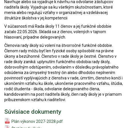
Navrhuje alebo sa vyjadruje k návrhu na odvolanie zástupcov
riaditeľa školy. Vyjadruje sa ku všetkým skutočnostiam, ktoré
menia alebo regulujú vzťahy v organizačnej a vzdelávacej
štruktúre školstva v jej kompetencii
V súčasnosti má Rada školy 11 členov a jej funkčné obdobie
začalo 22.05.2026. Skladá sa z členov, volených v tajnom
hlasovaní, prípadne delegovaných.
Členovia rady školy sú volení na štvorročné funkčné obdobie.
Členom rady môžu byť len fyzické osoby spôsobilé na právne
úkony a bezúhonné. Členstvo v rade školy je čestné. Členstvo v
rade školy zaniká: uplynutím funkčného obdobia rady školy,
dobrovoľným odstúpením, odvolaním v dôsledku právoplatného
odsúdenia za úmyselný trestný čin alebo dlhodobo neplnením
povinností vyplývajúcich z členstva v rade, úmrtím, členstvo končí i
ukončením vzťahu ku škole, ukončenie pracovného vzťahu, štúdia,
rodič študenta - škola, odvolanie delegovaného člena,
kandidovaním na post riaditeľa školy, člen rady školy je v priamom
príbuzenskom vzťahu k riaditeľovi.
Súvisiace dokumenty
Plán výkonov 2027-2028.pdf