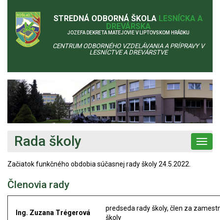
STREDNÁ ODBORNÁ ŠKOLA
LESNÍCKA A
DREVÁRSKA
JOZEFA DEKRETA MATEJOVIE V LIPTOVSKOM HRÁDKU
CENTRUM ODBORNÉHO VZDELÁVANIA A PRÍPRAVY V
LESNÍCTVE A DREVÁRSTVE
Rada školy
Toggl
navig
Začiatok funkčného obdobia súčasnej rady školy 24.5.2022.
Členovia rady
predseda rady školy, člen za zames
Ing. Zuzana Trégerová
školy