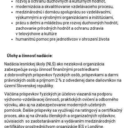
rozvoj a ochranu duchovných a kultúrnych hodnôt,
modernizácia a skvalitňovanie vzdelávacieho procesu,
medzinárodnú i domácu spoluprácu so vzdelávacími,
výskumnými a výrobnými organizáciami a inštitúciami,
prácu s deťmi a mládežou pre rozvoj duchovných hodnôt,
zachovanie prírodných hodnôt a ochranu zdravia
v telovýchove a kultúre
humanitnú pomoc pre jednotlivcov v ohrození života
Úlohy a činnosť nadácie:
Nadácia lesníckej školy (NLŠ) ako nezisková organizácia
zabezpečuje svoju činnosť finančnými prostriedkami
z dobrovoľných príspevkov fyzických osôb, príspevkami a darmi
právnických osôb a príjmom 2 % z odvedenej dane daňovníkov na
území Slovenskej republiky.
Väčšina príspevkov fyzických je účelovo viazaná na podporu
výchovno-vzdelávacej činnosti, praktických cvičení a odborného
výcviku, ako aj na zabezpečovanie moderných učebných
pomôcok. Ďalšie príspevky sa využívajú na ratingový a certifikačný
proces, ako aj na úhradu členských a organizačných výdavkov,
súvisiacich so zaobstarávaním a vydávaním medzinárodných
certifikátov prostredníctvom organizácie IES v Londýne.