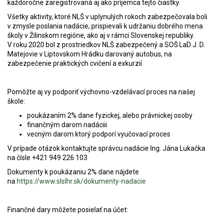
každoročne zaregistrovaná aj ako príjemca tejto čiastky.
Všetky aktivity, ktoré NLŠ v uplynulých rokoch zabezpečovala boli
v zmysle poslania nadácie, prispievali k udržaniu dobrého mena
školy v Žilinskom regióne, ako aj v rámci Slovenskej republiky.
V roku 2020 bol z prostriedkov NLŠ zabezpečený a SOŠ LaD J. D.
Matejovie v Liptovskom Hrádku darovaný autobus, na
zabezpečenie praktických cvičení a exkurzií.
Pomôžte aj vy podporiť výchovno-vzdelávací proces na našej
škole:
poukázaním 2% dane fyzickej, alebo právnickej osoby
finančným darom nadáciii
vecným darom ktorý podporí vyučovací proces
V prípade otázok kontaktujte správcu nadácie Ing. Jána Lukačka
na čísle +421 949 226 103
Dokumenty k poukázaniu 2% dane nájdete
na
https://www.slslhr.sk/dokumenty-nadacie
Finančné dary môžete posielať na účet: