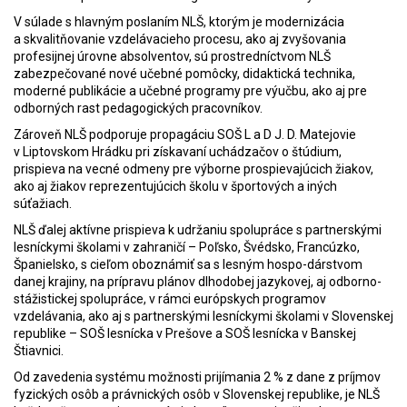
V súlade s hlavným poslaním NLŠ, ktorým je modernizácia
a skvalitňovanie vzdelávacieho procesu, ako aj zvyšovania
profesijnej úrovne absolventov, sú prostredníctvom NLŠ
zabezpečované nové učebné pomôcky, didaktická technika,
moderné publikácie a učebné programy pre výučbu, ako aj pre
odborných rast pedagogických pracovníkov.
Zároveň NLŠ podporuje propagáciu SOŠ L a D J. D. Matejovie
v Liptovskom Hrádku pri získavaní uchádzačov o štúdium,
prispieva na vecné odmeny pre výborne prospievajúcich žiakov,
ako aj žiakov reprezentujúcich školu v športových a iných
súťažiach.
NLŠ ďalej aktívne prispieva k udržaniu spolupráce s partnerskými
lesníckymi školami v zahraničí – Poľsko, Švédsko, Francúzko,
Španielsko, s cieľom oboznámiť sa s lesným hospo-dárstvom
danej krajiny, na prípravu plánov dlhodobej jazykovej, aj odborno-
stážistickej spolupráce, v rámci európskych programov
vzdelávania, ako aj s partnerskými lesníckymi školami v Slovenskej
republike – SOŠ lesnícka v Prešove a SOŠ lesnícka v Banskej
Štiavnici.
Od zavedenia systému možnosti prijímania 2 % z dane z príjmov
fyzických osôb a právnických osôb v Slovenskej republike, je NLŠ