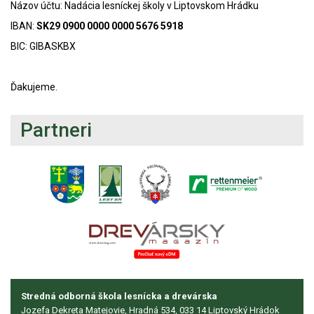
Názov účtu: Nadácia lesníckej školy v Liptovskom Hrádku
IBAN:
SK29 0900 0000 0000 5676 5918
BIC: GIBASKBX
Ďakujeme.
Partneri
Stredná odborná škola lesnícka a drevárska
Jozefa Dekreta Matejovie, Hradná 534, 033 14 Liptovský Hrádok