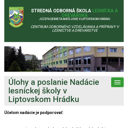
STREDNÁ ODBORNÁ ŠKOLA
LESNÍCKA A
DREVÁRSKA
JOZEFA DEKRETA MATEJOVIE V LIPTOVSKOM HRÁDKU
CENTRUM ODBORNÉHO VZDELÁVANIA A PRÍPRAVY V
LESNÍCTVE A DREVÁRSTVE
Úlohy a poslanie Nadácie
Toggl
navig
lesníckej školy v
Liptovskom Hrádku
Účelom nadácie je podporovať: