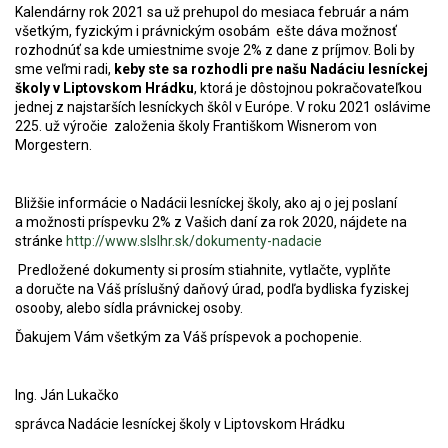
Kalendárny rok 2021 sa už prehupol do mesiaca február a nám
všetkým, fyzickým i právnickým osobám ešte dáva možnosť
rozhodnúť sa kde umiestnime svoje 2% z dane z príjmov. Boli by
sme veľmi radi,
keby ste sa rozhodli pre našu Nadáciu lesníckej
školy v Liptovskom Hrádku
, ktorá je dôstojnou pokračovateľkou
jednej z najstarších lesníckych škôl v Európe. V roku 2021 oslávime
225. už výročie založenia školy Františkom Wisnerom von
Morgestern.
Bližšie informácie o Nadácii lesníckej školy, ako aj o jej poslaní
a možnosti príspevku 2% z Vašich daní za rok 2020, nájdete na
stránke
http://www.slslhr.sk/dokumenty-nadacie
Predložené dokumenty si prosím stiahnite, vytlačte, vyplňte
a doručte na Váš príslušný daňový úrad, podľa bydliska fyziskej
osooby, alebo sídla právnickej osoby.
Ďakujem Vám všetkým za Váš príspevok a pochopenie.
Ing. Ján Lukačko
správca Nadácie lesníckej školy v Liptovskom Hrádku