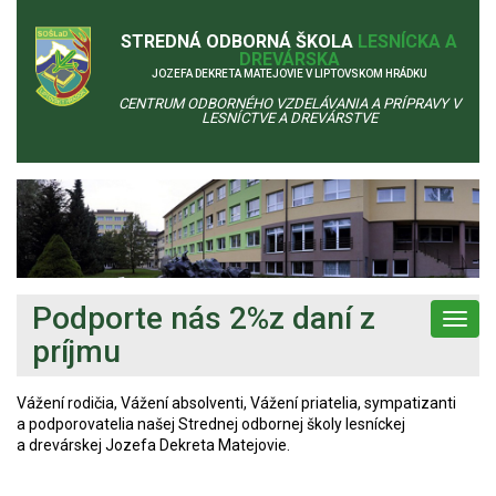
STREDNÁ ODBORNÁ ŠKOLA
LESNÍCKA A
DREVÁRSKA
JOZEFA DEKRETA MATEJOVIE V LIPTOVSKOM HRÁDKU
CENTRUM ODBORNÉHO VZDELÁVANIA A PRÍPRAVY V
LESNÍCTVE A DREVÁRSTVE
Podporte nás 2%z daní z
Toggl
navig
príjmu
Vážení rodičia, Vážení absolventi, Vážení priatelia, sympatizanti
a podporovatelia našej Strednej odbornej školy lesníckej
a drevárskej Jozefa Dekreta Matejovie.